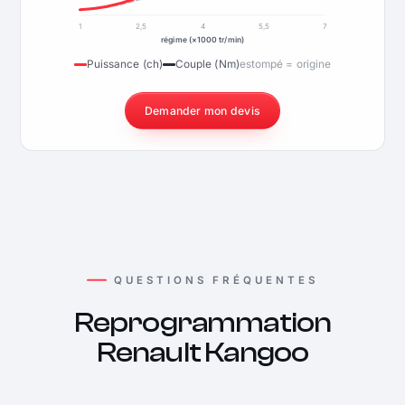
1
2,5
4
5,5
7
régime (×1000 tr/min)
Puissance (ch)
Couple (Nm)
estompé = origine
Demander mon devis
QUESTIONS FRÉQUENTES
Reprogrammation
Renault Kangoo