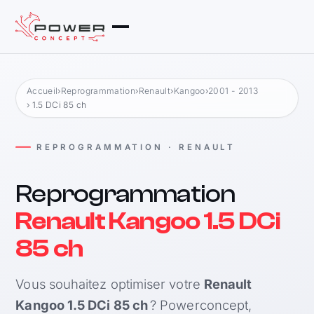
Accueil
›
Reprogrammation
›
Renault
›
Kangoo
›
2001 - 2013
› 1.5 DCi 85 ch
REPROGRAMMATION · RENAULT
Reprogrammation
Renault Kangoo 1.5 DCi
85 ch
Vous souhaitez optimiser votre
Renault
Kangoo 1.5 DCi 85 ch
? Powerconcept,