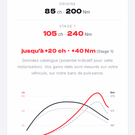
ORIGINE
85
200
ch ·
Nm
STAGE 1
105
240
ch ·
Nm
jusqu'à +20 ch · +40 Nm
(Stage 1)
Données catalogue (potentiel indicatif pour cette
motorisation). Vos gains réels sont mesurés sur votre
véhicule, sur notre banc de puissance.
ch
Nm
120
275
80
175
40
100