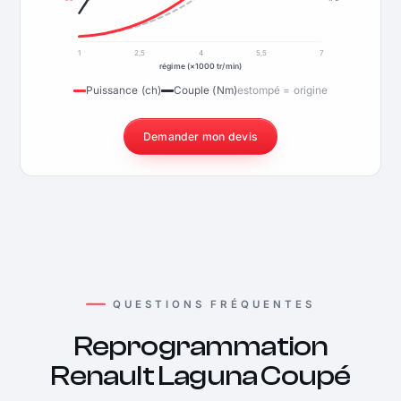
1
2,5
4
5,5
7
régime (×1000 tr/min)
Puissance (ch)
Couple (Nm)
estompé = origine
Demander mon devis
QUESTIONS FRÉQUENTES
Reprogrammation
Renault Laguna Coupé