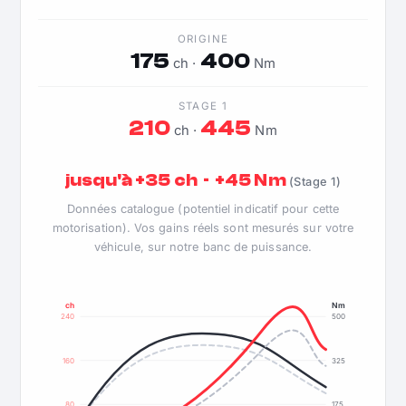
ORIGINE
175
400
ch ·
Nm
STAGE 1
210
445
ch ·
Nm
jusqu'à +35 ch · +45 Nm
(Stage 1)
Données catalogue (potentiel indicatif pour cette
motorisation). Vos gains réels sont mesurés sur votre
véhicule, sur notre banc de puissance.
ch
Nm
240
500
160
325
80
175