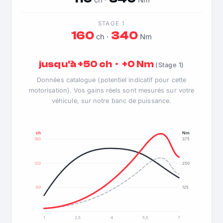
ch ·
Nm
STAGE 1
160
340
ch ·
Nm
jusqu'à +50 ch · +0 Nm
(Stage 1)
Données catalogue (potentiel indicatif pour cette
motorisation). Vos gains réels sont mesurés sur votre
véhicule, sur notre banc de puissance.
ch
Nm
180
375
120
250
60
125
1
2,5
4
5,5
7