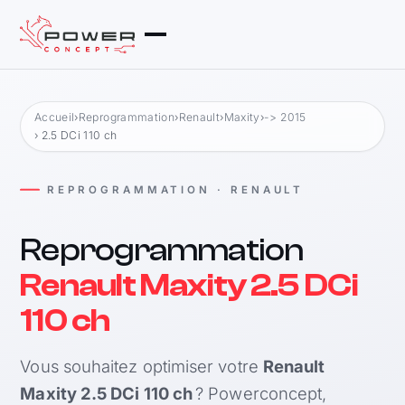
Accueil
›
Reprogrammation
›
Renault
›
Maxity
›
-> 2015
› 2.5 DCi 110 ch
REPROGRAMMATION · RENAULT
Reprogrammation
Renault Maxity 2.5 DCi
110 ch
Vous souhaitez optimiser votre
Renault
Maxity 2.5 DCi 110 ch
? Powerconcept,