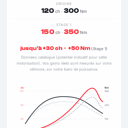
ORIGINE
120
300
ch ·
Nm
STAGE 1
150
350
ch ·
Nm
jusqu'à +30 ch · +50 Nm
(Stage 1)
Données catalogue (potentiel indicatif pour cette
motorisation). Vos gains réels sont mesurés sur votre
véhicule, sur notre banc de puissance.
ch
Nm
170
400
110
250
60
125