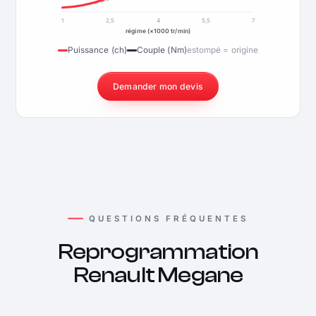
1
2,5
4
5,5
7
régime (×1000 tr/min)
Puissance (ch)
Couple (Nm)
estompé = origine
Demander mon devis
QUESTIONS FRÉQUENTES
Reprogrammation
Renault Megane