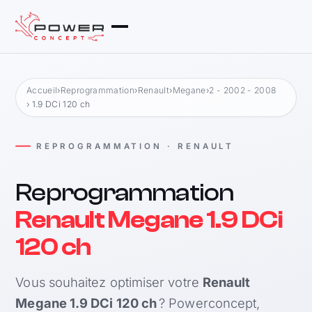
Accueil
›
Reprogrammation
›
Renault
›
Megane
›
2 - 2002 - 2008
› 1.9 DCi 120 ch
REPROGRAMMATION · RENAULT
Reprogrammation
Renault Megane 1.9 DCi
120 ch
Vous souhaitez optimiser votre
Renault
Megane 1.9 DCi 120 ch
? Powerconcept,