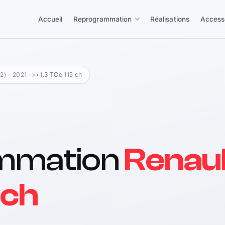
Accueil
Reprogrammation
Réalisations
Access
h2) - 2021 ->
› 1.3 TCe 115 ch
mmation
Renau
 ch