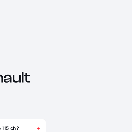
ault
 115 ch ?