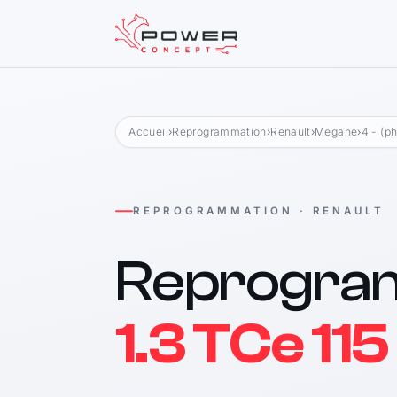
Accueil
›
Reprogrammation
›
Renault
›
Megane
›
4 - (p
REPROGRAMMATION · RENAULT
Reprogra
1.3 TCe 115