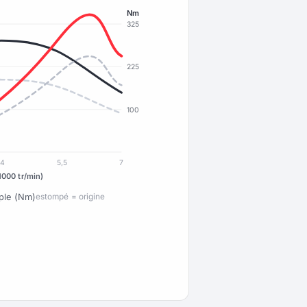
Nm
325
225
100
4
5,5
7
1000 tr/min)
ple (Nm)
estompé = origine