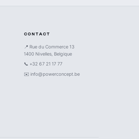
CONTACT
📍 Rue du Commerce 13
1400 Nivelles, Belgique
📞
+32 67 21 17 77
✉️
info@powerconcept.be