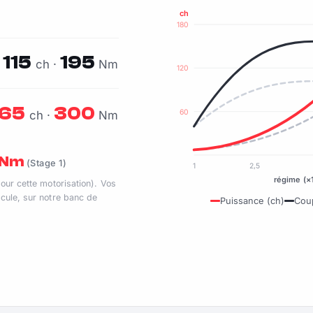
ch
180
115
195
ch ·
Nm
120
165
300
60
ch ·
Nm
5 Nm
(Stage 1)
1
2,5
régime (×
pour cette motorisation). Vos
cule, sur notre banc de
Puissance (ch)
Cou