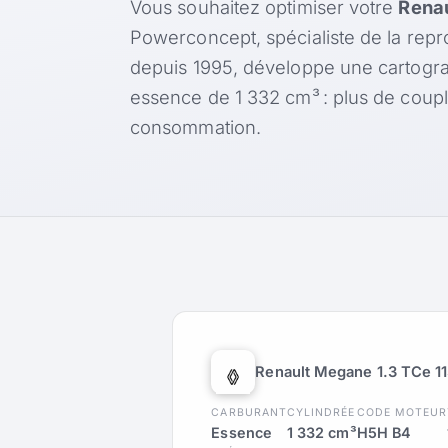
Vous souhaitez optimiser votre
Renau
Powerconcept, spécialiste de la rep
depuis 1995, développe une cartogr
essence de 1 332 cm³ : plus de coup
consommation.
Renault Megane 1.3 TCe 11
CARBURANT
CYLINDRÉE
CODE MOTEUR
Essence
1 332 cm³
H5H B4