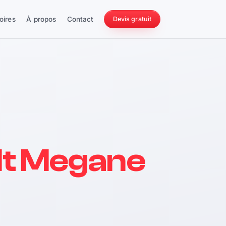
oires
À propos
Contact
Devis gratuit
256 ch
lt Megane
228 Nm