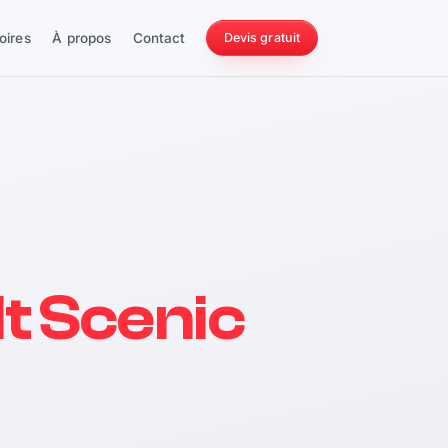
oires
À propos
Contact
Devis gratuit
256 ch
t Scenic
228 Nm