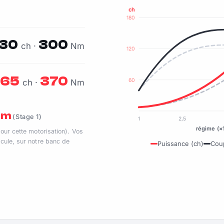
ch
180
130
300
ch ·
Nm
120
165
370
60
ch ·
Nm
 Nm
(Stage 1)
1
2,5
régime (×
pour cette motorisation). Vos
cule, sur notre banc de
Puissance (ch)
Cou