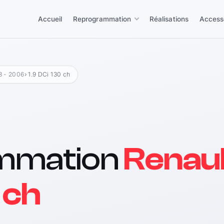
Accueil
Reprogrammation
Réalisations
Access
03 - 2006
› 1.9 DCi 130 ch
mmation
Renaul
 ch