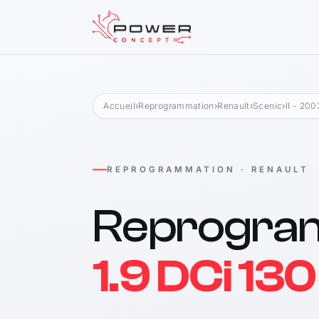
Accueil
›
Reprogrammation
›
Renault
›
Scenic
›
II - 20
REPROGRAMMATION · RENAULT
Reprogra
1.9 DCi 130