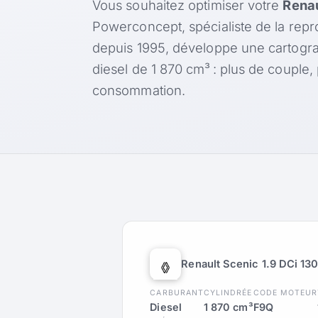
Vous souhaitez optimiser votre
Renau
Powerconcept, spécialiste de la rep
depuis 1995, développe une cartogr
diesel de 1 870 cm³ : plus de couple
consommation.
Renault Scenic 1.9 DCi 13
CARBURANT
CYLINDRÉE
CODE MOTEUR
Diesel
1 870 cm³
F9Q