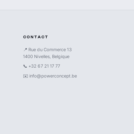
CONTACT
📍 Rue du Commerce 13
1400 Nivelles, Belgique
📞
+32 67 21 17 77
✉️
info@powerconcept.be