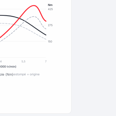
Nm
425
275
150
4
5,5
7
1000 tr/min)
ple (Nm)
estompé = origine