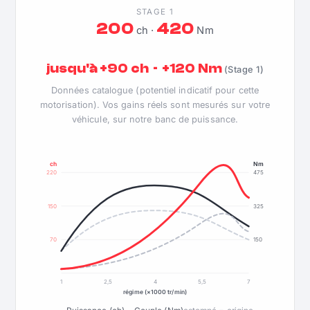
STAGE 1
200
420
ch ·
Nm
jusqu'à +90 ch · +120 Nm
(Stage 1)
Données catalogue (potentiel indicatif pour cette
motorisation). Vos gains réels sont mesurés sur votre
véhicule, sur notre banc de puissance.
ch
Nm
220
475
150
325
70
150
1
2,5
4
5,5
7
régime (×1000 tr/min)