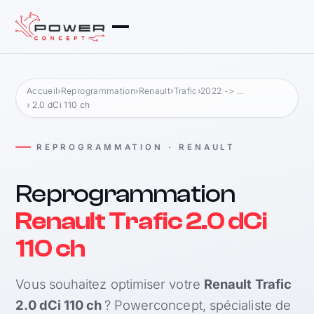
Accueil
›
Reprogrammation
›
Renault
›
Trafic
›
2022 -> ...
› 2.0 dCi 110 ch
REPROGRAMMATION · RENAULT
Reprogrammation
Renault Trafic 2.0 dCi
110 ch
Vous souhaitez optimiser votre
Renault Trafic
2.0 dCi 110 ch
? Powerconcept, spécialiste de