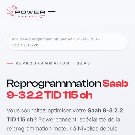
Accueil
›
Reprogrammation
›
Saab
›
9-3
›
1998 - 2002
› 2.2 TiD 115 ch
REPROGRAMMATION · SAAB
Reprogrammation
Saab
9-3 2.2 TiD 115 ch
Vous souhaitez optimiser votre
Saab 9-3 2.2
TiD 115 ch
? Powerconcept, spécialiste de la
reprogrammation moteur à Nivelles depuis