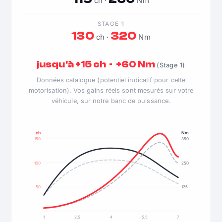
ch ·
Nm
STAGE 1
130
320
ch ·
Nm
jusqu'à +15 ch · +60 Nm
(Stage 1)
Données catalogue (potentiel indicatif pour cette
motorisation). Vos gains réels sont mesurés sur votre
véhicule, sur notre banc de puissance.
ch
Nm
150
350
100
250
50
125
1
2,5
4
5,5
7