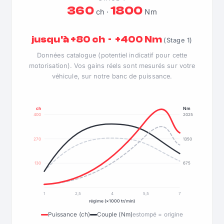
360
1800
ch ·
Nm
jusqu'à +80 ch · +400 Nm
(Stage 1)
Données catalogue (potentiel indicatif pour cette
motorisation). Vos gains réels sont mesurés sur votre
véhicule, sur notre banc de puissance.
ch
Nm
400
2025
270
1350
130
675
1
2,5
4
5,5
7
régime (×1000 tr/min)
Puissance (ch)
Couple (Nm)
estompé = origine