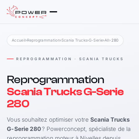
Accueil
›
Reprogrammation
›
Scania Trucks
›
G-Serie
›
All
› 280
REPROGRAMMATION · SCANIA TRUCKS
Reprogrammation
Scania Trucks G-Serie
280
Vous souhaitez optimiser votre
Scania Trucks
G-Serie 280
? Powerconcept, spécialiste de la
reprogrammation moteur à Nivelles depuis