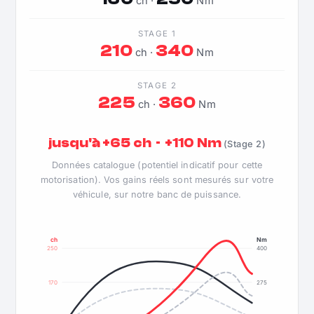
ch ·
Nm
STAGE 1
210
340
ch ·
Nm
STAGE 2
225
360
ch ·
Nm
jusqu'à +65 ch · +110 Nm
(Stage 2)
Données catalogue (potentiel indicatif pour cette
motorisation). Vos gains réels sont mesurés sur votre
véhicule, sur notre banc de puissance.
ch
Nm
250
400
170
275