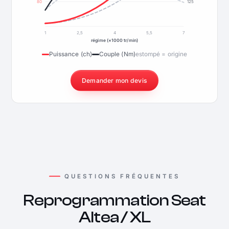
80
125
1
2,5
4
5,5
7
régime (×1000 tr/min)
Puissance (ch)
Couple (Nm)
estompé = origine
Demander mon devis
QUESTIONS FRÉQUENTES
Reprogrammation Seat
Altea / XL