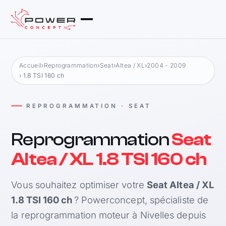
Accueil
›
Reprogrammation
›
Seat
›
Altea / XL
›
2004 - 2009
› 1.8 TSI 160 ch
REPROGRAMMATION · SEAT
Reprogrammation
Seat
Altea / XL 1.8 TSI 160 ch
Vous souhaitez optimiser votre
Seat Altea / XL
1.8 TSI 160 ch
? Powerconcept, spécialiste de
la reprogrammation moteur à Nivelles depuis