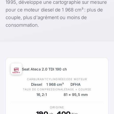
1995, développe une cartographie sur mesure
pour ce moteur diesel de 1 968 cm³ : plus de
couple, plus d'agrément ou moins de
consommation.
Seat Ateca 2.0 TDI 190 ch
CARBURANT
CYLINDRÉE
CODE MOTEUR
Diesel
1 968 cm³
DFHA
TAUX DE COMPRESSION
ALÉSAGE × COURSE
16,2:1
81 × 95,5 mm
ORIGINE
190
400