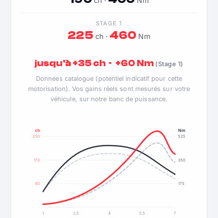
ch ·
Nm
STAGE 1
225
460
ch ·
Nm
jusqu'à +35 ch · +60 Nm
(Stage 1)
Données catalogue (potentiel indicatif pour cette
motorisation). Vos gains réels sont mesurés sur votre
véhicule, sur notre banc de puissance.
ch
Nm
250
525
170
350
80
175
1
2,5
4
5,5
7