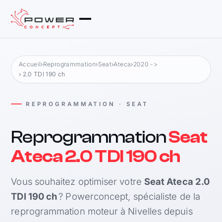
Accueil
›
Reprogrammation
›
Seat
›
Ateca
›
2020 ->
› 2.0 TDI 190 ch
REPROGRAMMATION · SEAT
Reprogrammation
Seat
Ateca 2.0 TDI 190 ch
Vous souhaitez optimiser votre
Seat Ateca 2.0
TDI 190 ch
? Powerconcept, spécialiste de la
reprogrammation moteur à Nivelles depuis