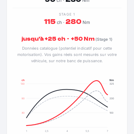
ch ·
Nm
STAGE 1
115
280
ch ·
Nm
jusqu'à +25 ch · +50 Nm
(Stage 1)
Données catalogue (potentiel indicatif pour cette
motorisation). Vos gains réels sont mesurés sur votre
véhicule, sur notre banc de puissance.
ch
Nm
130
325
90
200
40
100
1
2,5
4
5,5
7