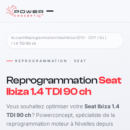
Accueil
›
Reprogrammation
›
Seat
›
Ibiza
›
2015 - 2017 ( 6J )
› 1.4 TDI 90 ch
REPROGRAMMATION · SEAT
Reprogrammation
Seat
Ibiza 1.4 TDI 90 ch
Vous souhaitez optimiser votre
Seat Ibiza 1.4
TDI 90 ch
? Powerconcept, spécialiste de la
reprogrammation moteur à Nivelles depuis