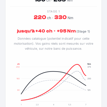
ch ·
Nm
STAGE 1
220
330
ch ·
Nm
jusqu'à +40 ch · +95 Nm
(Stage 1)
Données catalogue (potentiel indicatif pour cette
motorisation). Vos gains réels sont mesurés sur votre
véhicule, sur notre banc de puissance.
ch
Nm
250
375
160
250
80
125
1
2,5
4
5,5
7