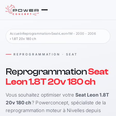
Accueil
›
Reprogrammation
›
Seat
›
Leon
›
1M - 2000 - 2006
› 1.8T 20v 180 ch
REPROGRAMMATION · SEAT
Reprogrammation
Seat
Leon 1.8T 20v 180 ch
Vous souhaitez optimiser votre
Seat Leon 1.8T
20v 180 ch
? Powerconcept, spécialiste de la
reprogrammation moteur à Nivelles depuis