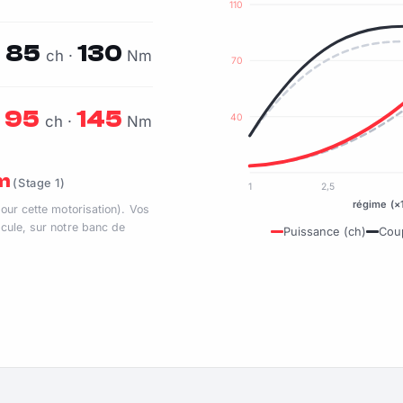
110
85
130
ch ·
Nm
70
95
145
40
ch ·
Nm
Nm
(Stage 1)
1
2,5
régime (×
pour cette motorisation). Vos
cule, sur notre banc de
Puissance (ch)
Cou