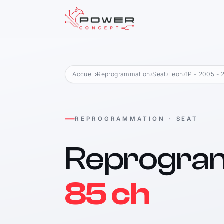
Accueil
›
Reprogrammation
›
Seat
›
Leon
›
1P - 2005 - 
REPROGRAMMATION · SEAT
Reprogra
85 ch