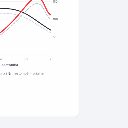
150
100
50
4
5,5
7
1000 tr/min)
ple (Nm)
estompé = origine