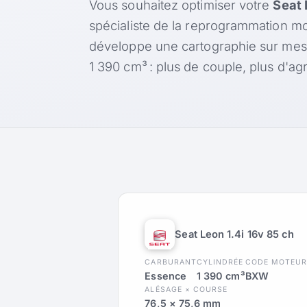
Vous souhaitez optimiser votre
Seat 
spécialiste de la reprogrammation mo
développe une cartographie sur me
1 390 cm³ : plus de couple, plus d'
Seat Leon 1.4i 16v 85 ch
CARBURANT
CYLINDRÉE
CODE MOTEU
Essence
1 390 cm³
BXW
ALÉSAGE × COURSE
76,5 × 75,6 mm