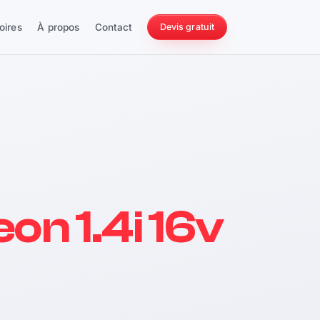
oires
À propos
Contact
Devis gratuit
256 ch
on 1.4i 16v
228 Nm