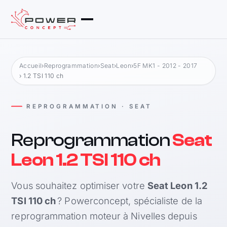
Accueil
›
Reprogrammation
›
Seat
›
Leon
›
5F MK1 - 2012 - 2017
› 1.2 TSI 110 ch
REPROGRAMMATION · SEAT
Reprogrammation
Seat
Leon 1.2 TSI 110 ch
Vous souhaitez optimiser votre
Seat Leon 1.2
TSI 110 ch
? Powerconcept, spécialiste de la
reprogrammation moteur à Nivelles depuis