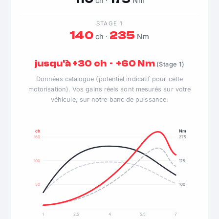
ch ·
Nm
STAGE 1
140
235
ch ·
Nm
jusqu'à +30 ch · +60 Nm
(Stage 1)
Données catalogue (potentiel indicatif pour cette
motorisation). Vos gains réels sont mesurés sur votre
véhicule, sur notre banc de puissance.
ch
Nm
160
275
100
175
50
100
1
2,5
4
5,5
7