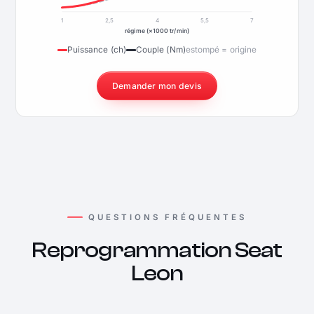
1
2,5
4
5,5
7
régime (×1000 tr/min)
Puissance (ch)
Couple (Nm)
estompé = origine
Demander mon devis
QUESTIONS FRÉQUENTES
Reprogrammation Seat
Leon