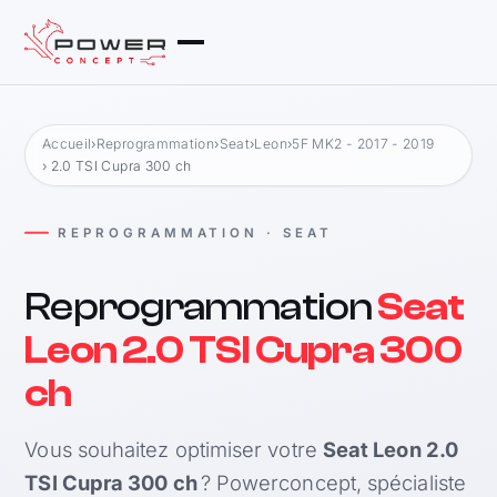
Accueil
›
Reprogrammation
›
Seat
›
Leon
›
5F MK2 - 2017 - 2019
› 2.0 TSI Cupra 300 ch
REPROGRAMMATION · SEAT
Reprogrammation
Seat
Leon 2.0 TSI Cupra 300
ch
Vous souhaitez optimiser votre
Seat Leon 2.0
TSI Cupra 300 ch
? Powerconcept, spécialiste