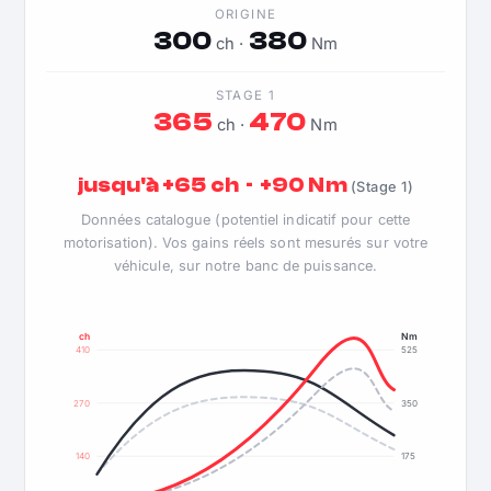
ORIGINE
300
380
ch ·
Nm
STAGE 1
365
470
ch ·
Nm
jusqu'à +65 ch · +90 Nm
(Stage 1)
Données catalogue (potentiel indicatif pour cette
motorisation). Vos gains réels sont mesurés sur votre
véhicule, sur notre banc de puissance.
ch
Nm
410
525
270
350
140
175