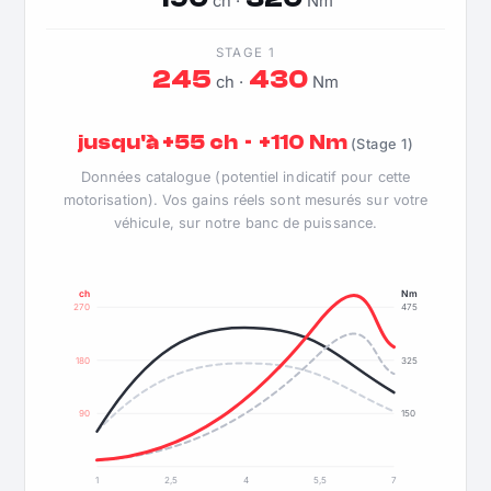
ch ·
Nm
STAGE 1
245
430
ch ·
Nm
jusqu'à +55 ch · +110 Nm
(Stage 1)
Données catalogue (potentiel indicatif pour cette
motorisation). Vos gains réels sont mesurés sur votre
véhicule, sur notre banc de puissance.
ch
Nm
270
475
180
325
90
150
1
2,5
4
5,5
7