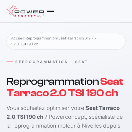
Accueil
›
Reprogrammation
›
Seat
›
Tarraco
›
2019 ->
› 2.0 TSI 190 ch
REPROGRAMMATION · SEAT
Reprogrammation
Seat
Tarraco 2.0 TSI 190 ch
Vous souhaitez optimiser votre
Seat Tarraco
2.0 TSI 190 ch
? Powerconcept, spécialiste de
la reprogrammation moteur à Nivelles depuis