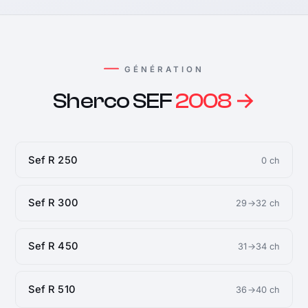
GÉNÉRATION
Sherco SEF
2008 →
Sef R 250
0 ch
Sef R 300
29→32 ch
Sef R 450
31→34 ch
Sef R 510
36→40 ch