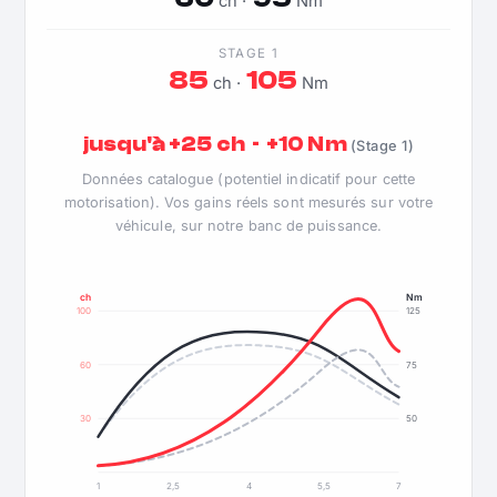
ch ·
Nm
STAGE 1
85
105
ch ·
Nm
jusqu'à +25 ch · +10 Nm
(Stage 1)
Données catalogue (potentiel indicatif pour cette
motorisation). Vos gains réels sont mesurés sur votre
véhicule, sur notre banc de puissance.
ch
Nm
100
125
60
75
30
50
1
2,5
4
5,5
7