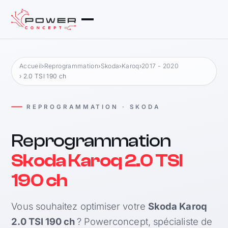
Accueil
›
Reprogrammation
›
Skoda
›
Karoq
›
2017 - 2020
› 2.0 TSI 190 ch
REPROGRAMMATION · SKODA
Reprogrammation
Skoda Karoq 2.0 TSI
190 ch
Vous souhaitez optimiser votre
Skoda Karoq
2.0 TSI 190 ch
? Powerconcept, spécialiste de