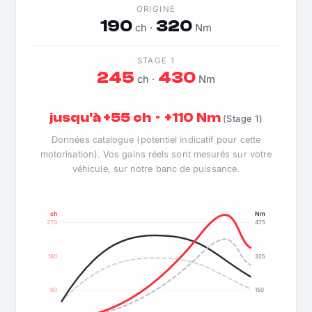
ORIGINE
190
320
ch ·
Nm
STAGE 1
245
430
ch ·
Nm
jusqu'à +55 ch · +110 Nm
(Stage 1)
Données catalogue (potentiel indicatif pour cette
motorisation). Vos gains réels sont mesurés sur votre
véhicule, sur notre banc de puissance.
ch
Nm
270
475
180
325
90
150