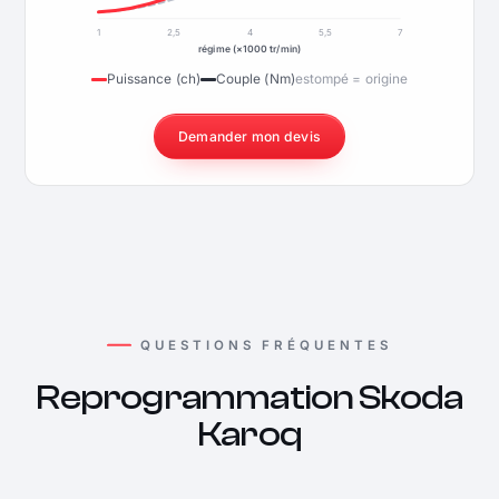
1
2,5
4
5,5
7
régime (×1000 tr/min)
Puissance (ch)
Couple (Nm)
estompé = origine
Demander mon devis
QUESTIONS FRÉQUENTES
Reprogrammation Skoda
Karoq