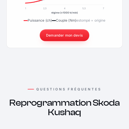
1
2,5
4
5,5
7
régime (×1000 tr/min)
Puissance (ch)
Couple (Nm)
estompé = origine
Demander mon devis
QUESTIONS FRÉQUENTES
Reprogrammation Skoda
Kushaq