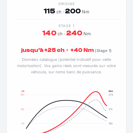
ORIGINE
115
200
ch ·
Nm
STAGE 1
140
240
ch ·
Nm
jusqu'à +25 ch · +40 Nm
(Stage 1)
Données catalogue (potentiel indicatif pour cette
motorisation). Vos gains réels sont mesurés sur votre
véhicule, sur notre banc de puissance.
ch
Nm
160
275
100
175
50
100