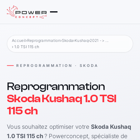
Accueil
›
Reprogrammation
›
Skoda
›
Kushaq
›
2021 -> ...
› 1.0 TSI 115 ch
REPROGRAMMATION · SKODA
Reprogrammation
Skoda Kushaq 1.0 TSI
115 ch
Vous souhaitez optimiser votre
Skoda Kushaq
1.0 TSI 115 ch
? Powerconcept, spécialiste de