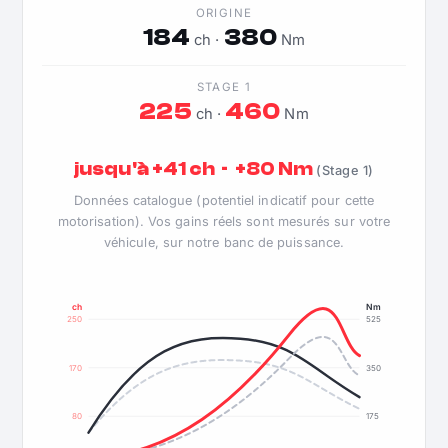
ORIGINE
184
380
ch ·
Nm
STAGE 1
225
460
ch ·
Nm
jusqu'à +41 ch · +80 Nm
(Stage 1)
Données catalogue (potentiel indicatif pour cette
motorisation). Vos gains réels sont mesurés sur votre
véhicule, sur notre banc de puissance.
ch
Nm
250
525
170
350
80
175