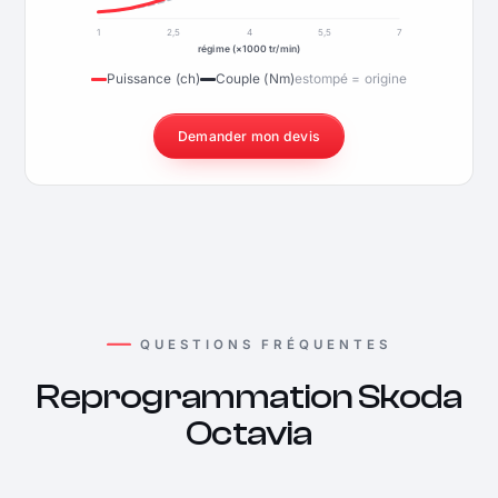
1
2,5
4
5,5
7
régime (×1000 tr/min)
Puissance (ch)
Couple (Nm)
estompé = origine
Demander mon devis
QUESTIONS FRÉQUENTES
Reprogrammation Skoda
Octavia