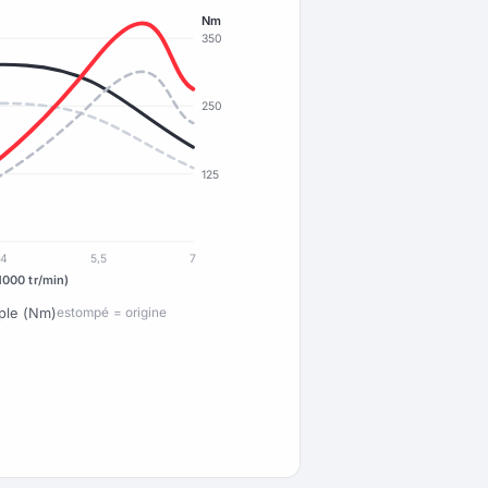
Nm
350
250
125
4
5,5
7
1000 tr/min)
ple (Nm)
estompé = origine