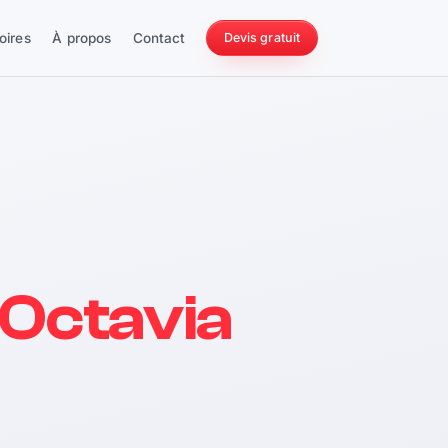
oires
À propos
Contact
Devis gratuit
256 ch
Octavia
228 Nm