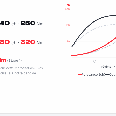
ch
200
140
250
ch ·
Nm
130
180
320
70
ch ·
Nm
 Nm
(Stage 1)
1
2,5
régime (×
pour cette motorisation). Vos
cule, sur notre banc de
Puissance (ch)
Cou