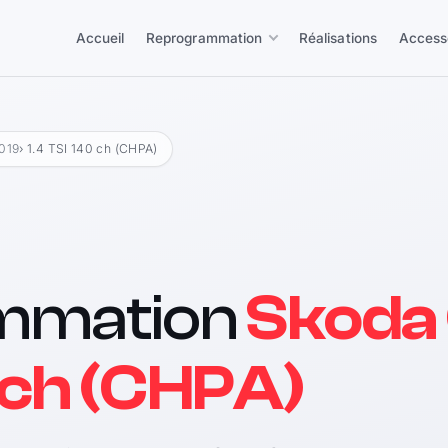
Accueil
Reprogrammation
Réalisations
Access
2019
› 1.4 TSI 140 ch (CHPA)
mmation
Skoda 
0 ch (CHPA)