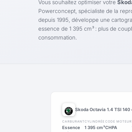
Vous souhaitez optimiser votre
Skoda
Powerconcept, spécialiste de la rep
depuis 1995, développe une cartogr
essence de 1 395 cm³ : plus de coup
consommation.
Skoda Octavia 1.4 TSI 140
CARBURANT
CYLINDRÉE
CODE MOTEUR
Essence
1 395 cm³
CHPA