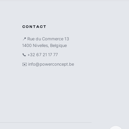
CONTACT
📍 Rue du Commerce 13
1400 Nivelles, Belgique
📞
+32 67 21 17 77
✉️
info@powerconcept.be