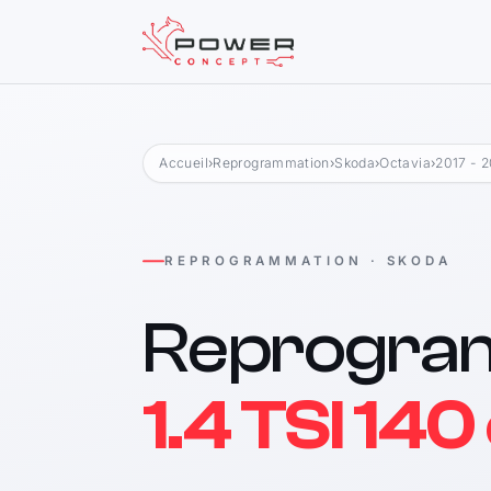
Accueil
›
Reprogrammation
›
Skoda
›
Octavia
›
2017 - 
REPROGRAMMATION · SKODA
Reprogra
1.4 TSI 14