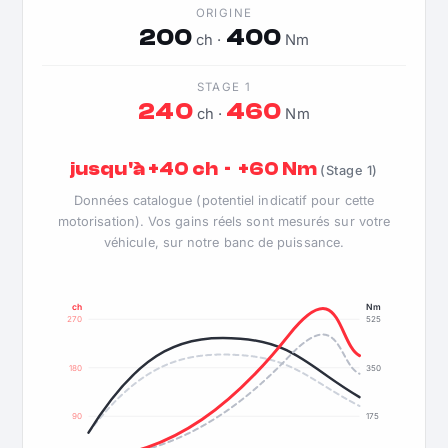
ORIGINE
200
400
ch ·
Nm
STAGE 1
240
460
ch ·
Nm
jusqu'à +40 ch · +60 Nm
(Stage 1)
Données catalogue (potentiel indicatif pour cette
motorisation). Vos gains réels sont mesurés sur votre
véhicule, sur notre banc de puissance.
ch
Nm
270
525
180
350
90
175