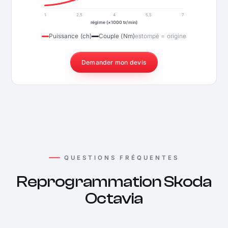
1
2,5
4
5,5
7
régime (×1000 tr/min)
Puissance (ch)
Couple (Nm)
estompé = origine
Demander mon devis
QUESTIONS FRÉQUENTES
Reprogrammation Skoda
Octavia