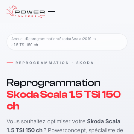
Accueil
›
Reprogrammation
›
Skoda
›
Scala
›
2019 ->
› 1.5 TSi 150 ch
REPROGRAMMATION · SKODA
Reprogrammation
Skoda Scala 1.5 TSi 150
ch
Vous souhaitez optimiser votre
Skoda Scala
1.5 TSi 150 ch
? Powerconcept, spécialiste de