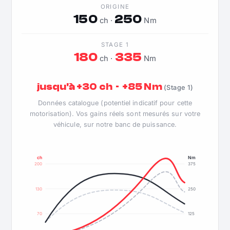
ORIGINE
150
250
ch ·
Nm
STAGE 1
180
335
ch ·
Nm
jusqu'à +30 ch · +85 Nm
(Stage 1)
Données catalogue (potentiel indicatif pour cette
motorisation). Vos gains réels sont mesurés sur votre
véhicule, sur notre banc de puissance.
ch
Nm
200
375
130
250
70
125