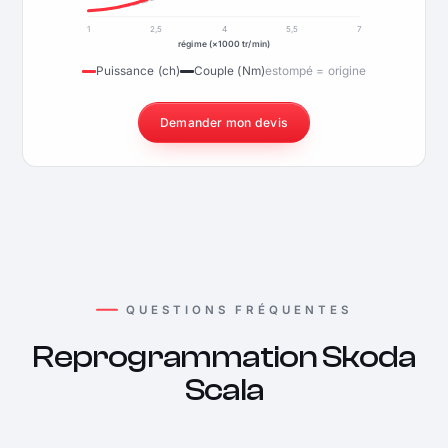
1
2,5
4
5,5
7
régime (×1000 tr/min)
Puissance (ch)
Couple (Nm)
estompé = origine
Demander mon devis
QUESTIONS FRÉQUENTES
Reprogrammation Skoda
Scala