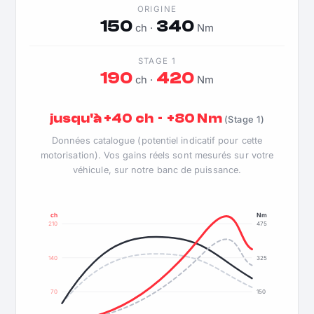
ORIGINE
150
340
ch ·
Nm
STAGE 1
190
420
ch ·
Nm
jusqu'à +40 ch · +80 Nm
(Stage 1)
Données catalogue (potentiel indicatif pour cette
motorisation). Vos gains réels sont mesurés sur votre
véhicule, sur notre banc de puissance.
ch
Nm
210
475
140
325
70
150