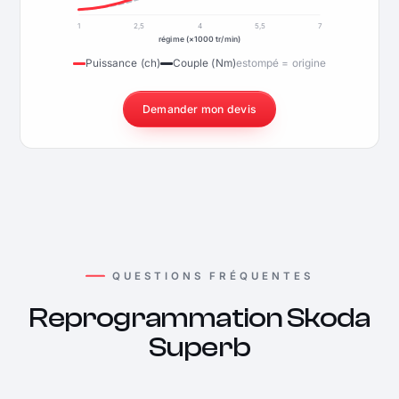
1
2,5
4
5,5
7
régime (×1000 tr/min)
Puissance (ch)
Couple (Nm)
estompé = origine
Demander mon devis
QUESTIONS FRÉQUENTES
Reprogrammation Skoda
Superb