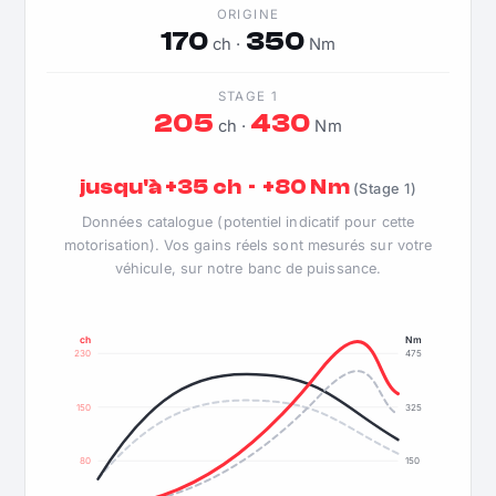
ORIGINE
170
350
ch ·
Nm
STAGE 1
205
430
ch ·
Nm
jusqu'à +35 ch · +80 Nm
(Stage 1)
Données catalogue (potentiel indicatif pour cette
motorisation). Vos gains réels sont mesurés sur votre
véhicule, sur notre banc de puissance.
ch
Nm
230
475
150
325
80
150