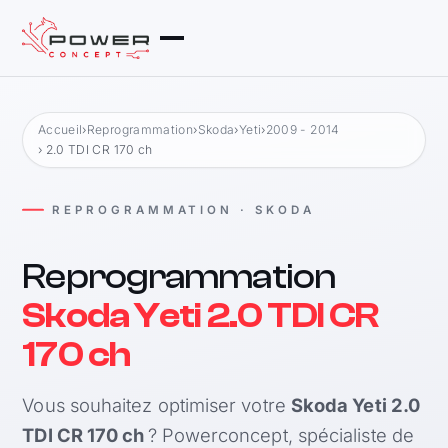
Accueil
›
Reprogrammation
›
Skoda
›
Yeti
›
2009 - 2014
› 2.0 TDI CR 170 ch
REPROGRAMMATION · SKODA
Reprogrammation
Skoda Yeti 2.0 TDI CR
170 ch
Vous souhaitez optimiser votre
Skoda Yeti 2.0
TDI CR 170 ch
? Powerconcept, spécialiste de