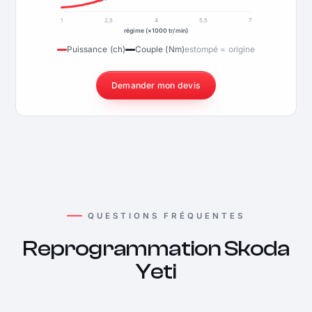
1
2,5
4
5,5
7
régime (×1000 tr/min)
Puissance (ch)
Couple (Nm)
estompé = origine
Demander mon devis
QUESTIONS FRÉQUENTES
Reprogrammation Skoda
Yeti