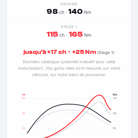
ORIGINE
98
140
ch ·
Nm
STAGE 1
115
165
ch ·
Nm
jusqu'à +17 ch · +25 Nm
(Stage 1)
Données catalogue (potentiel indicatif pour cette
motorisation). Vos gains réels sont mesurés sur votre
véhicule, sur notre banc de puissance.
ch
Nm
130
175
90
125
40
50