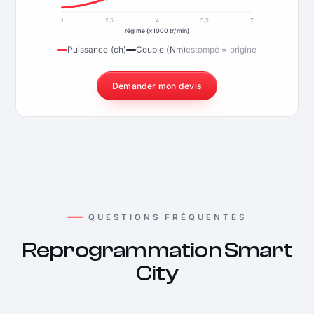
1
2,5
4
5,5
7
régime (×1000 tr/min)
Puissance (ch)
Couple (Nm)
estompé = origine
Demander mon devis
QUESTIONS FRÉQUENTES
Reprogrammation Smart
City