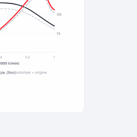
125
75
4
5,5
7
1000 tr/min)
ple (Nm)
estompé = origine