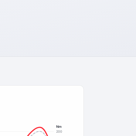
Nm
200