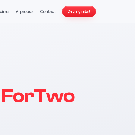
oires
À propos
Contact
Devis gratuit
256 ch
 ForTwo
228 Nm