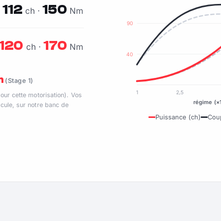
112
150
ch ·
Nm
90
120
170
ch ·
Nm
40
m
(Stage 1)
1
2,5
pour cette motorisation). Vos
régime (×
cule, sur notre banc de
Puissance (ch)
Cou