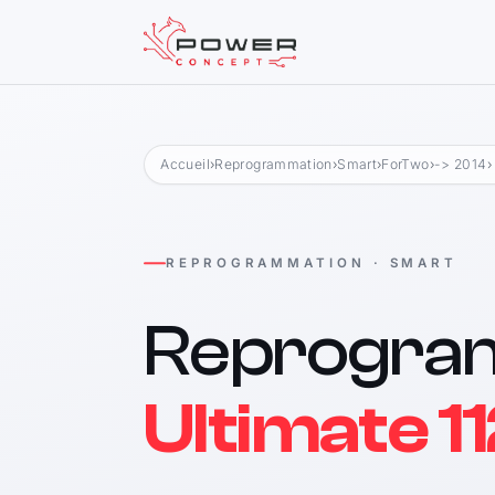
Accueil
›
Reprogrammation
›
Smart
›
ForTwo
›
-> 2014
›
REPROGRAMMATION · SMART
Reprogra
Ultimate 11