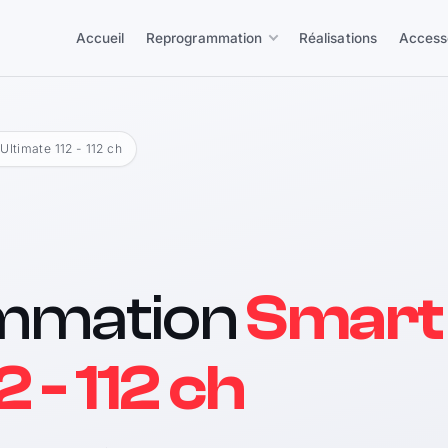
Accueil
Reprogrammation
Réalisations
Access
 Ultimate 112 - 112 ch
mmation
Smart
2 - 112 ch