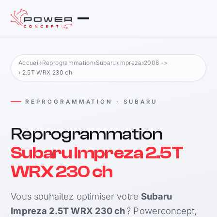
Accueil
›
Reprogrammation
›
Subaru
›
Impreza
›
2008 ->
› 2.5T WRX 230 ch
REPROGRAMMATION · SUBARU
Reprogrammation
Subaru Impreza 2.5T
WRX 230 ch
Vous souhaitez optimiser votre
Subaru
Impreza 2.5T WRX 230 ch
? Powerconcept,