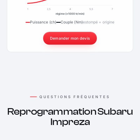
1
2,5
4
5,5
7
régime (×1000 tr/min)
Puissance (ch)
Couple (Nm)
estompé = origine
Demander mon devis
QUESTIONS FRÉQUENTES
Reprogrammation Subaru
Impreza