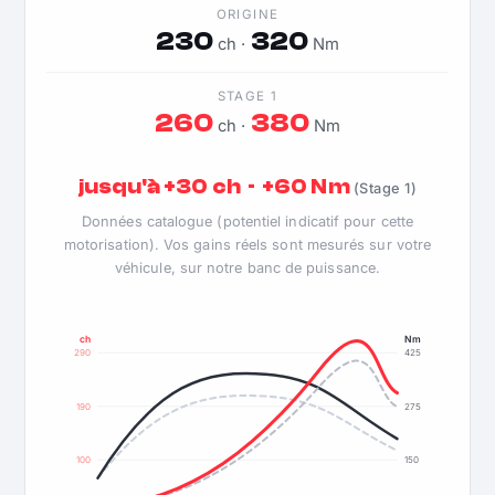
ORIGINE
230
320
ch ·
Nm
STAGE 1
260
380
ch ·
Nm
jusqu'à +30 ch · +60 Nm
(Stage 1)
Données catalogue (potentiel indicatif pour cette
motorisation). Vos gains réels sont mesurés sur votre
véhicule, sur notre banc de puissance.
ch
Nm
290
425
190
275
100
150