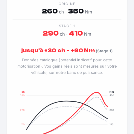
ORIGINE
260
350
ch ·
Nm
STAGE 1
290
410
ch ·
Nm
jusqu'à +30 ch · +60 Nm
(Stage 1)
Données catalogue (potentiel indicatif pour cette
motorisation). Vos gains réels sont mesurés sur votre
véhicule, sur notre banc de puissance.
ch
Nm
320
450
220
300
110
150