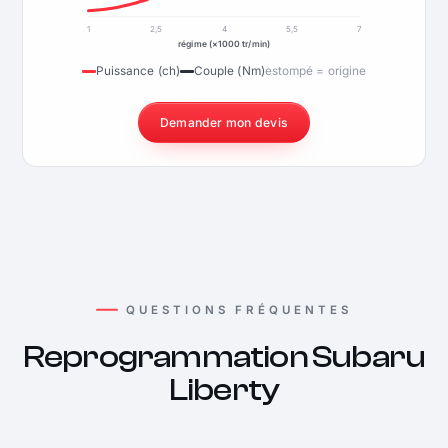
1
2,5
4
5,5
7
régime (×1000 tr/min)
Puissance (ch)
Couple (Nm)
estompé = origine
Demander mon devis
QUESTIONS FRÉQUENTES
Reprogrammation Subaru
Liberty