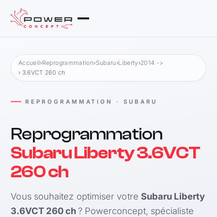
Accueil
›
Reprogrammation
›
Subaru
›
Liberty
›
2014 ->
› 3.6VCT 260 ch
REPROGRAMMATION · SUBARU
Reprogrammation
Subaru Liberty 3.6VCT
260 ch
Vous souhaitez optimiser votre
Subaru Liberty
3.6VCT 260 ch
? Powerconcept, spécialiste