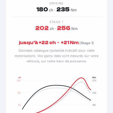
ORIGINE
180
235
ch ·
Nm
STAGE 1
202
256
ch ·
Nm
jusqu'à +22 ch · +21 Nm
(Stage 1)
Données catalogue (potentiel indicatif pour cette
motorisation). Vos gains réels sont mesurés sur votre
véhicule, sur notre banc de puissance.
ch
Nm
230
275
150
200
80
100