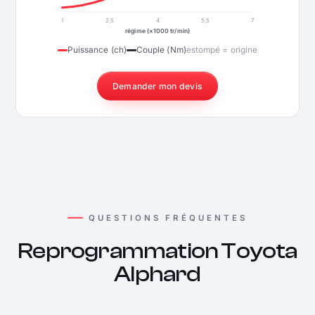
1
2,5
4
5,5
7
régime (×1000 tr/min)
Puissance (ch)
Couple (Nm)
estompé = origine
Demander mon devis
QUESTIONS FRÉQUENTES
Reprogrammation Toyota
Alphard