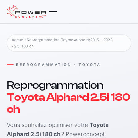
Accueil
›
Reprogrammation
›
Toyota
›
Alphard
›
2015 - 2023
› 2.5i 180 ch
REPROGRAMMATION · TOYOTA
Reprogrammation
Toyota Alphard 2.5i 180
ch
Vous souhaitez optimiser votre
Toyota
Alphard 2.5i 180 ch
? Powerconcept,