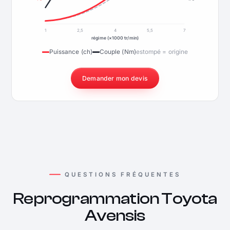
1
2,5
4
5,5
7
régime (×1000 tr/min)
Puissance (ch)
Couple (Nm)
estompé = origine
Demander mon devis
QUESTIONS FRÉQUENTES
Reprogrammation Toyota
Avensis