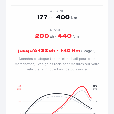
ORIGINE
177
400
ch ·
Nm
STAGE 1
200
440
ch ·
Nm
jusqu'à +23 ch · +40 Nm
(Stage 1)
Données catalogue (potentiel indicatif pour cette
motorisation). Vos gains réels sont mesurés sur votre
véhicule, sur notre banc de puissance.
ch
Nm
220
500
150
325
70
175