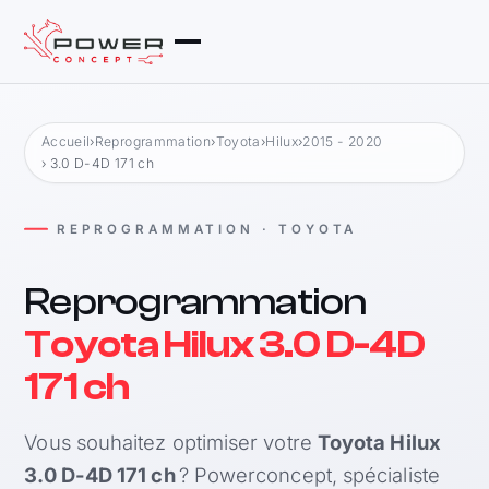
Accueil
›
Reprogrammation
›
Toyota
›
Hilux
›
2015 - 2020
› 3.0 D-4D 171 ch
REPROGRAMMATION · TOYOTA
Reprogrammation
Toyota Hilux 3.0 D-4D
171 ch
Vous souhaitez optimiser votre
Toyota Hilux
3.0 D-4D 171 ch
? Powerconcept, spécialiste