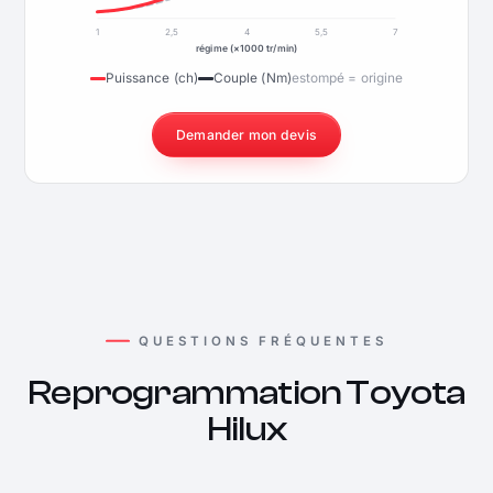
1
2,5
4
5,5
7
régime (×1000 tr/min)
Puissance (ch)
Couple (Nm)
estompé = origine
Demander mon devis
QUESTIONS FRÉQUENTES
Reprogrammation Toyota
Hilux