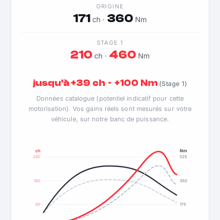
ORIGINE
171
360
ch ·
Nm
STAGE 1
210
460
ch ·
Nm
jusqu'à +39 ch · +100 Nm
(Stage 1)
Données catalogue (potentiel indicatif pour cette
motorisation). Vos gains réels sont mesurés sur votre
véhicule, sur notre banc de puissance.
ch
Nm
240
525
160
350
80
175