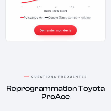
1
2,5
4
5,5
7
régime (×1000 tr/min)
Puissance (ch)
Couple (Nm)
estompé = origine
Demander mon devis
QUESTIONS FRÉQUENTES
Reprogrammation Toyota
ProAce