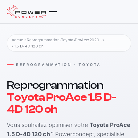
Accueil
›
Reprogrammation
›
Toyota
›
ProAce
›
2020 ->
› 1.5 D-4D 120 ch
REPROGRAMMATION · TOYOTA
Reprogrammation
Toyota ProAce 1.5 D-
4D 120 ch
Vous souhaitez optimiser votre
Toyota ProAce
1.5 D-4D 120 ch
? Powerconcept, spécialiste