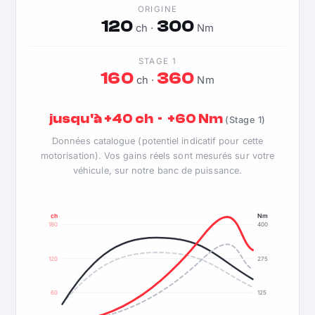
ORIGINE
120
300
ch ·
Nm
STAGE 1
160
360
ch ·
Nm
jusqu'à +40 ch · +60 Nm
(Stage 1)
Données catalogue (potentiel indicatif pour cette
motorisation). Vos gains réels sont mesurés sur votre
véhicule, sur notre banc de puissance.
ch
Nm
180
400
120
275
60
125