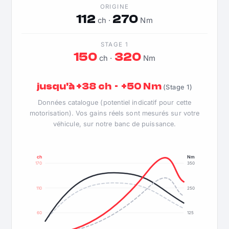
ORIGINE
112
270
ch ·
Nm
STAGE 1
150
320
ch ·
Nm
jusqu'à +38 ch · +50 Nm
(Stage 1)
Données catalogue (potentiel indicatif pour cette
motorisation). Vos gains réels sont mesurés sur votre
véhicule, sur notre banc de puissance.
ch
Nm
170
350
110
250
60
125