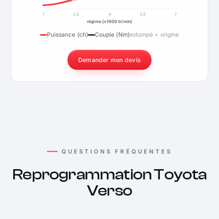
1
2,5
4
5,5
7
régime (×1000 tr/min)
Puissance (ch)
Couple (Nm)
estompé = origine
Demander mon devis
QUESTIONS FRÉQUENTES
Reprogrammation Toyota
Verso