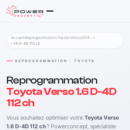
Accueil
›
Reprogrammation
›
Toyota
›
Verso
›
2014 ->
› 1.6 D-4D 112 ch
REPROGRAMMATION · TOYOTA
Reprogrammation
Toyota Verso 1.6 D-4D
112 ch
Vous souhaitez optimiser votre
Toyota Verso
1.6 D-4D 112 ch
? Powerconcept, spécialiste