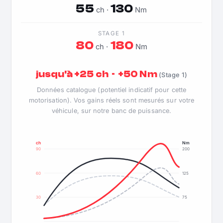
55
130
ch ·
Nm
STAGE 1
80
180
ch ·
Nm
jusqu'à +25 ch · +50 Nm
(Stage 1)
Données catalogue (potentiel indicatif pour cette
motorisation). Vos gains réels sont mesurés sur votre
véhicule, sur notre banc de puissance.
ch
Nm
90
200
60
125
30
75