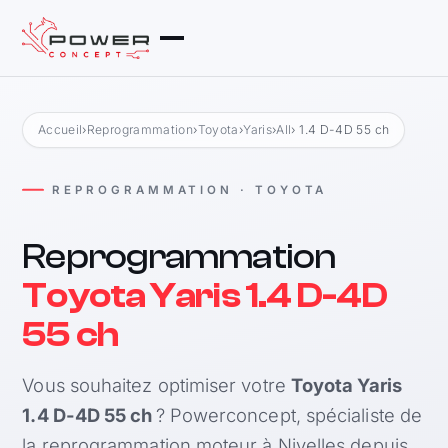
Accueil
›
Reprogrammation
›
Toyota
›
Yaris
›
All
› 1.4 D-4D 55 ch
REPROGRAMMATION · TOYOTA
Reprogrammation
Toyota Yaris 1.4 D-4D
55 ch
Vous souhaitez optimiser votre
Toyota Yaris
1.4 D-4D 55 ch
? Powerconcept, spécialiste de
la reprogrammation moteur à Nivelles depuis