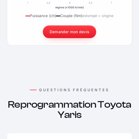
1
2,5
4
5,5
7
régime (×1000 tr/min)
Puissance (ch)
Couple (Nm)
estompé = origine
Demander mon devis
QUESTIONS FRÉQUENTES
Reprogrammation Toyota
Yaris