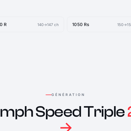
0 R
1050 Rs
140→147 ch
150→15
GÉNÉRATION
umph Speed Triple
→