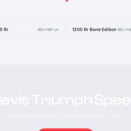
0 Rr
1200 Rr Bond Edition
180→187 ch
180→18
devis Triumph Speed
Nous vous conseillons le stage adapté à votre usage.