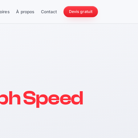
oires
À propos
Contact
Devis gratuit
256 ch
ph Speed
228 Nm