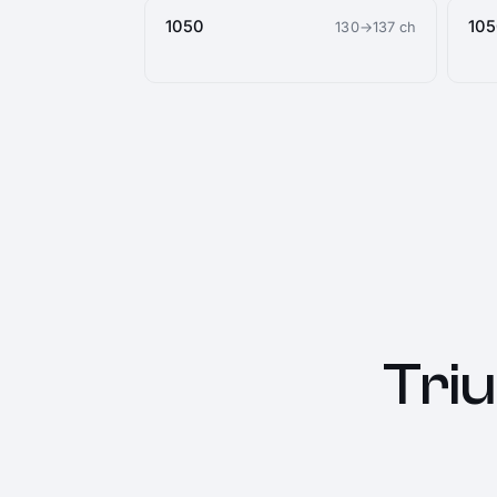
1050
105
130→137 ch
Tri