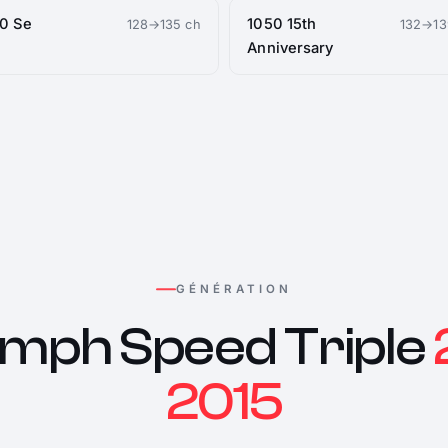
0 Se
1050 15th
128→135 ch
132→13
Anniversary
GÉNÉRATION
umph Speed Triple
2015