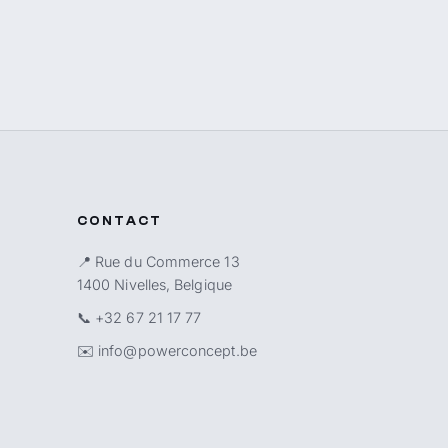
CONTACT
📍 Rue du Commerce 13
1400 Nivelles, Belgique
📞
+32 67 21 17 77
✉️
info@powerconcept.be