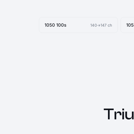
1050 100s
105
140→147 ch
Tri