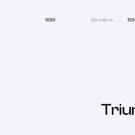
1050
105
135→142 ch
Triu