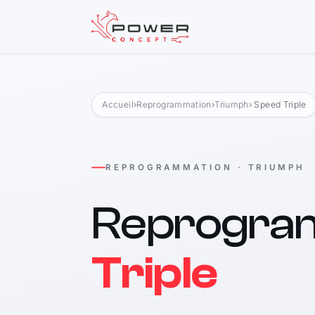
Accueil
›
Reprogrammation
›
Triumph
› Speed Triple
REPROGRAMMATION · TRIUMPH
Reprogra
Triple