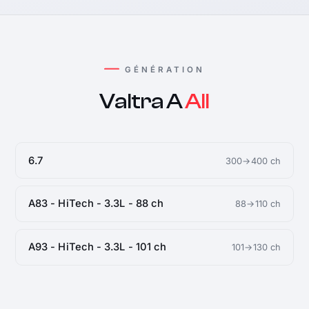
GÉNÉRATION
Valtra A
All
6.7
300→400 ch
A83 - HiTech - 3.3L - 88 ch
88→110 ch
A93 - HiTech - 3.3L - 101 ch
101→130 ch