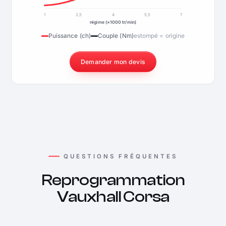
1
2,5
4
5,5
7
régime (×1000 tr/min)
Puissance (ch)
Couple (Nm)
estompé = origine
Demander mon devis
QUESTIONS FRÉQUENTES
Reprogrammation
Vauxhall Corsa