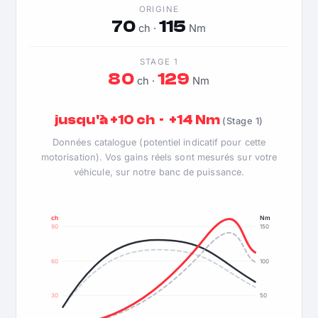
ORIGINE
70
115
ch ·
Nm
STAGE 1
80
129
ch ·
Nm
jusqu'à +10 ch · +14 Nm
(Stage 1)
Données catalogue (potentiel indicatif pour cette
motorisation). Vos gains réels sont mesurés sur votre
véhicule, sur notre banc de puissance.
ch
Nm
90
150
60
100
30
50