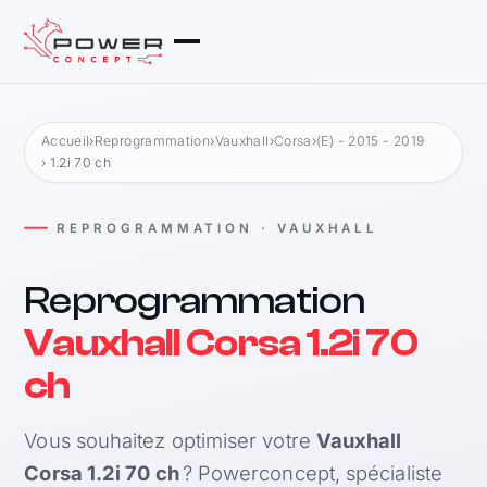
Accueil
›
Reprogrammation
›
Vauxhall
›
Corsa
›
(E) - 2015 - 2019
› 1.2i 70 ch
REPROGRAMMATION · VAUXHALL
Reprogrammation
Vauxhall Corsa 1.2i 70
ch
Vous souhaitez optimiser votre
Vauxhall
Corsa 1.2i 70 ch
? Powerconcept, spécialiste