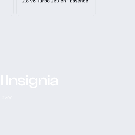
2.8 V6 Turbo 260 ch · Essence
 Insignia
, avec