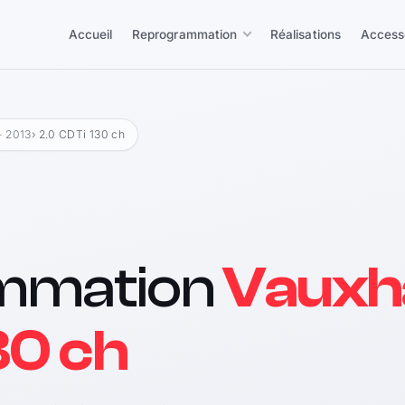
Accueil
Reprogrammation
Réalisations
Access
- 2013
› 2.0 CDTi 130 ch
mmation
Vauxha
30 ch