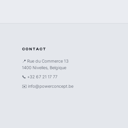
CONTACT
📍 Rue du Commerce 13
1400 Nivelles, Belgique
📞
+32 67 21 17 77
✉️
info@powerconcept.be