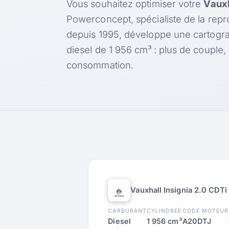
Vous souhaitez optimiser votre
Vauxh
Powerconcept, spécialiste de la rep
depuis 1995, développe une cartogr
diesel de 1 956 cm³ : plus de couple
consommation.
Vauxhall Insignia 2.0 CDTi
CARBURANT
CYLINDRÉE
CODE MOTEUR
Diesel
1 956 cm³
A20DTJ