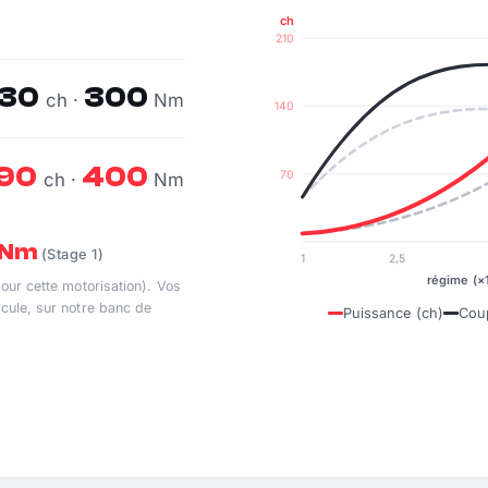
ch
210
130
300
ch ·
Nm
140
190
400
70
ch ·
Nm
0 Nm
(Stage 1)
1
2,5
régime (×
pour cette motorisation). Vos
cule, sur notre banc de
Puissance (ch)
Cou