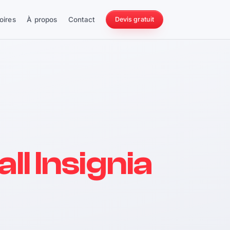
oires
À propos
Contact
Devis gratuit
256 ch
ll Insignia
228 Nm