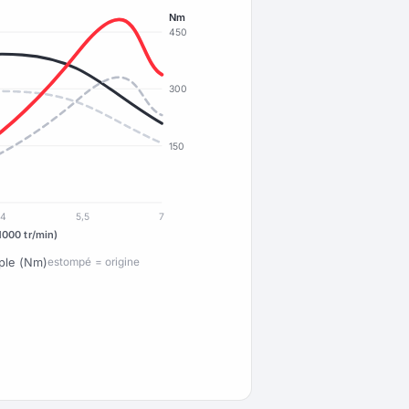
Nm
450
300
150
4
5,5
7
1000 tr/min)
ple (Nm)
estompé = origine