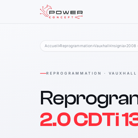
Accueil
›
Reprogrammation
›
Vauxhall
›
Insignia
›
2008 
REPROGRAMMATION · VAUXHALL
Reprogra
2.0 CDTi 1