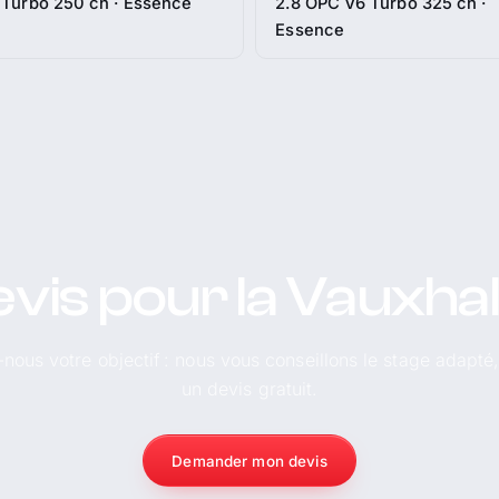
 Turbo 250 ch · Essence
2.8 OPC V6 Turbo 325 ch ·
Essence
vis pour la Vauxhall
-nous votre objectif : nous vous conseillons le stage adapté
un devis gratuit.
Demander mon devis