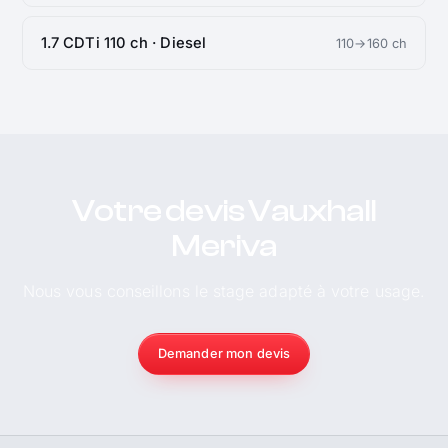
1.7 CDTi 110 ch · Diesel
110→160 ch
Votre devis Vauxhall
Meriva
Nous vous conseillons le stage adapté à votre usage.
Demander mon devis