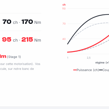
ch
110
70
170
ch ·
Nm
70
95
215
40
ch ·
Nm
 Nm
(Stage 1)
1
2,5
régime (×
pour cette motorisation). Vos
cule, sur notre banc de
Puissance (ch)
Cou