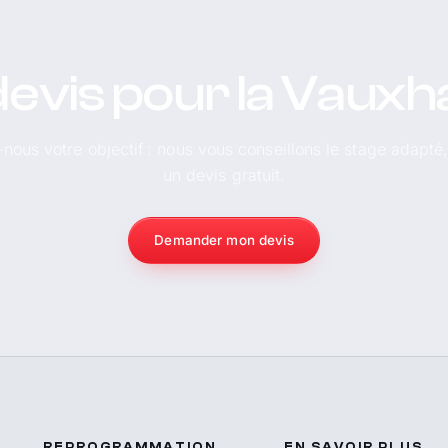
evis pour la Vauxha
-nous votre objectif : nous vous conseillons le stage adapté
un devis gratuit.
Demander mon devis
REPROGRAMMATION
EN SAVOIR PLUS