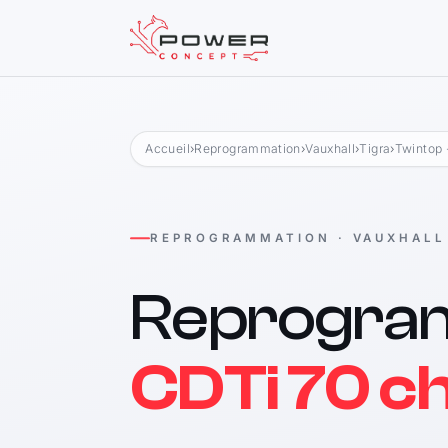
Accueil
›
Reprogrammation
›
Vauxhall
›
Tigra
›
Twintop 
REPROGRAMMATION · VAUXHALL
Reprogra
CDTi 70 c