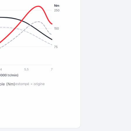
Nm
250
150
75
4
5,5
7
1000 tr/min)
ple (Nm)
estompé = origine