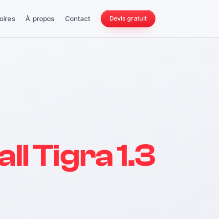
oires
À propos
Contact
Devis gratuit
256 ch
l Tigra 1.3
228 Nm