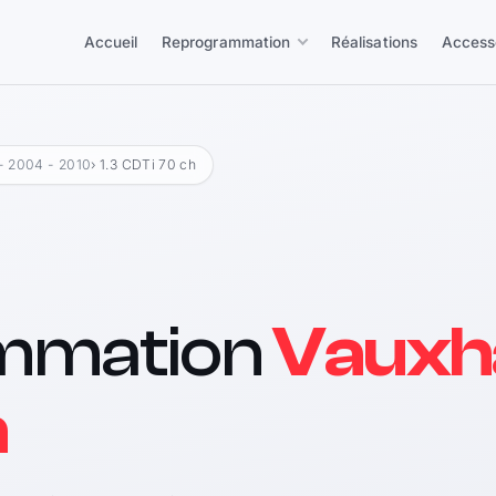
Accueil
Reprogrammation
Réalisations
Access
- 2004 - 2010
› 1.3 CDTi 70 ch
mmation
Vauxhal
h