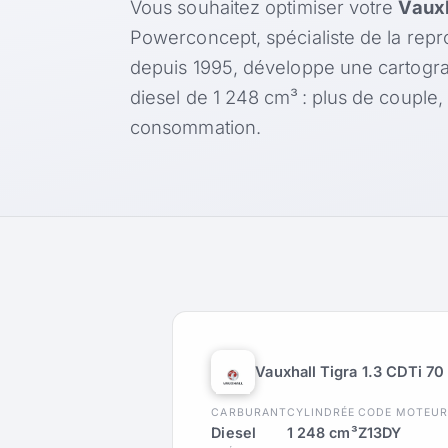
Vous souhaitez optimiser votre
Vauxh
Powerconcept, spécialiste de la rep
depuis 1995, développe une cartogr
diesel de 1 248 cm³ : plus de couple
consommation.
Vauxhall Tigra 1.3 CDTi 70
CARBURANT
CYLINDRÉE
CODE MOTEU
Diesel
1 248 cm³
Z13DY