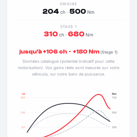
ORIGINE
204
500
ch ·
Nm
STAGE 1
310
680
ch ·
Nm
jusqu'à +106 ch · +180 Nm
(Stage 1)
Données catalogue (potentiel indicatif pour cette
motorisation). Vos gains réels sont mesurés sur votre
véhicule, sur notre banc de puissance.
ch
Nm
350
750
230
500
120
250