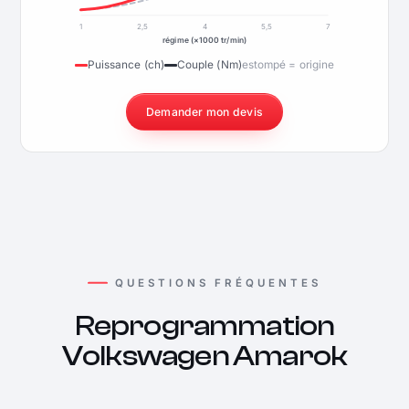
1
2,5
4
5,5
7
régime (×1000 tr/min)
Puissance (ch)
Couple (Nm)
estompé = origine
Demander mon devis
QUESTIONS FRÉQUENTES
Reprogrammation
Volkswagen Amarok