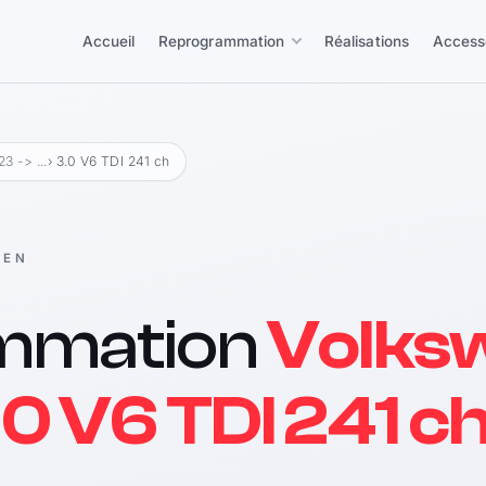
Accueil
Reprogrammation
Réalisations
Access
3 -> ...
› 3.0 V6 TDI 241 ch
GEN
mmation
Volks
0 V6 TDI 241 c