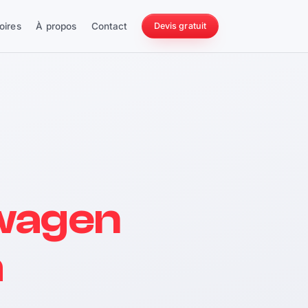
oires
À propos
Contact
Devis gratuit
256 ch
wagen
228 Nm
h