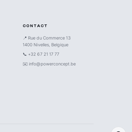
CONTACT
📍 Rue du Commerce 13
1400 Nivelles, Belgique
📞
+32 67 21 17 77
✉️
info@powerconcept.be