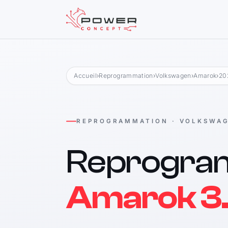
Accueil
›
Reprogrammation
›
Volkswagen
›
Amarok
›
202
REPROGRAMMATION · VOLKSWA
Reprogra
Amarok 3.