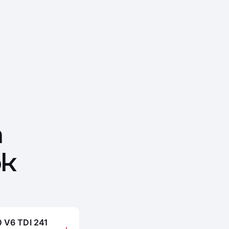
n
ok
0 V6 TDI 241