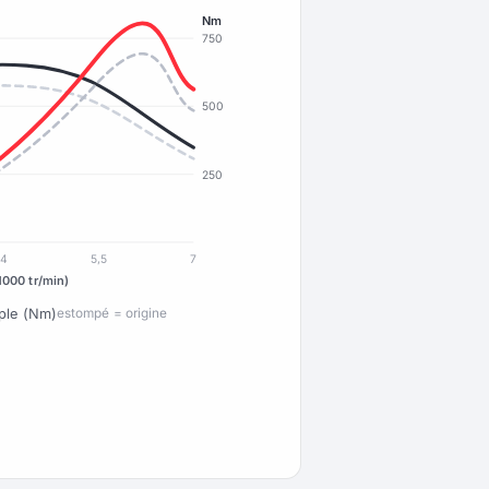
Nm
750
500
250
4
5,5
7
1000 tr/min)
ple (Nm)
estompé = origine