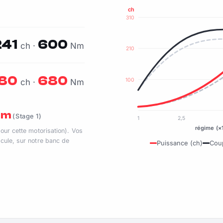
ch
310
241
600
ch ·
Nm
210
80
680
100
ch ·
Nm
 Nm
(Stage 1)
1
2,5
régime (×
pour cette motorisation). Vos
cule, sur notre banc de
Puissance (ch)
Cou