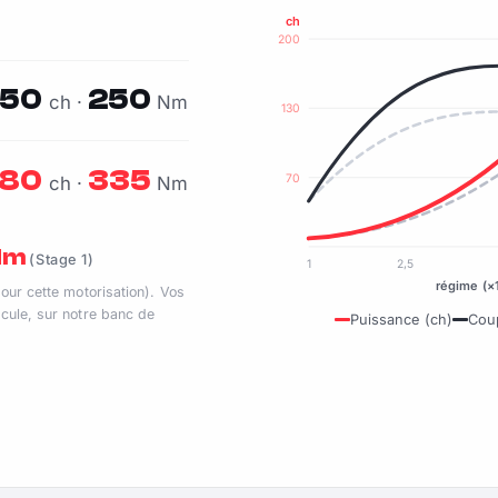
ch
200
150
250
ch ·
Nm
130
180
335
70
ch ·
Nm
 Nm
(Stage 1)
1
2,5
régime (×
pour cette motorisation). Vos
cule, sur notre banc de
Puissance (ch)
Cou