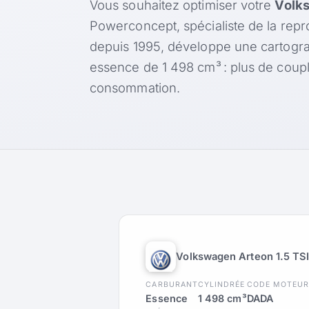
Vous souhaitez optimiser votre
Volks
Powerconcept, spécialiste de la rep
depuis 1995, développe une cartogr
essence de 1 498 cm³ : plus de coup
consommation.
Volkswagen Arteon 1.5 TSI
CARBURANT
CYLINDRÉE
CODE MOTEU
Essence
1 498 cm³
DADA