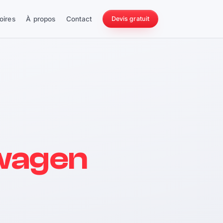
oires
À propos
Contact
Devis gratuit
256 ch
wagen
228 Nm