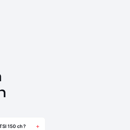
n
n
TSI 150 ch ?