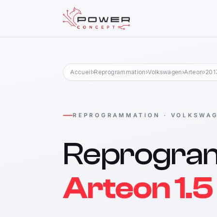
Accueil
›
Reprogrammation
›
Volkswagen
›
Arteon
›
201
REPROGRAMMATION · VOLKSWA
Reprogra
Arteon 1.5