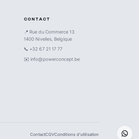
CONTACT
📍 Rue du Commerce 13
1400 Nivelles, Belgique
📞
+32 67 21 17 77
✉️
info@powerconcept.be
Contact
CGV
Conditions d'utilisation