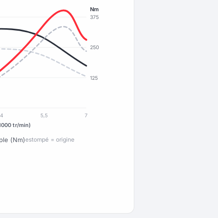
Nm
375
250
125
4
5,5
7
1000 tr/min)
ple (Nm)
estompé = origine