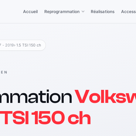
Accueil
Reprogrammation
Réalisations
Access
7 - 2019
› 1.5 TSI 150 ch
GEN
mmation
Volks
 TSI 150 ch