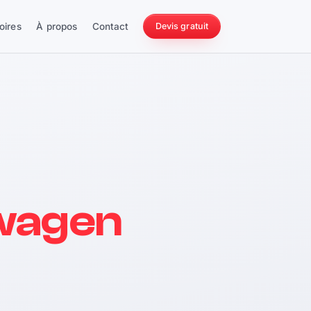
oires
À propos
Contact
Devis gratuit
256 ch
wagen
228 Nm