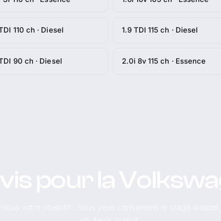
 TDI 110 ch · Diesel
1.9 TDI 115 ch · Diesel
 TDI 90 ch · Diesel
2.0i 8v 115 ch · Essence
vis pour la Volksw
-nous votre objectif : nous vous conseillons le stage adapté
un devis gratuit.