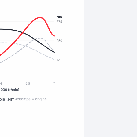
Nm
375
250
125
4
5,5
7
1000 tr/min)
ple (Nm)
estompé = origine