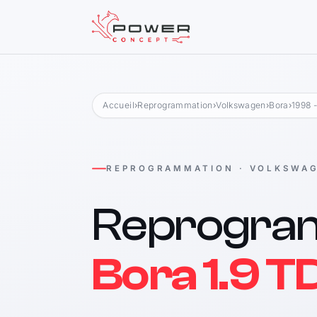
Accueil
›
Reprogrammation
›
Volkswagen
›
Bora
›
1998 
REPROGRAMMATION · VOLKSWA
Reprogra
Bora 1.9 T