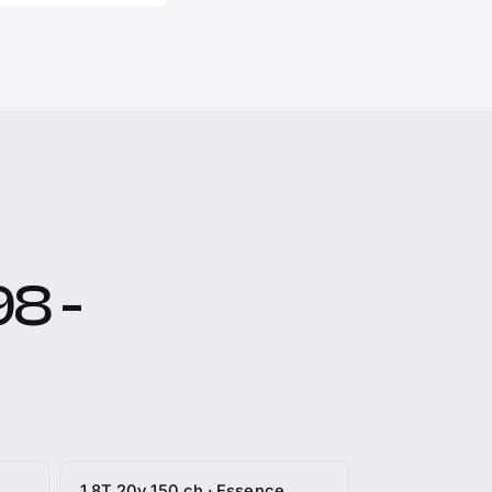
8 -
1.8T 20v 150 ch · Essence