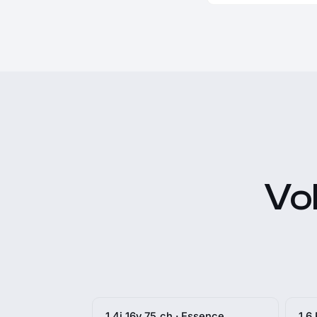
Vo
1.4i 16v 75 ch · Essence
1.6