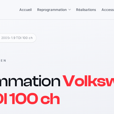
Accueil
Reprogrammation
Réalisations
Access
- 2005
› 1.9 TDI 100 ch
GEN
mmation
Volks
DI 100 ch