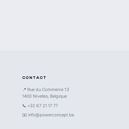
CONTACT
📍 Rue du Commerce 13
1400 Nivelles, Belgique
📞
+32 67 21 17 77
✉️
info@powerconcept.be