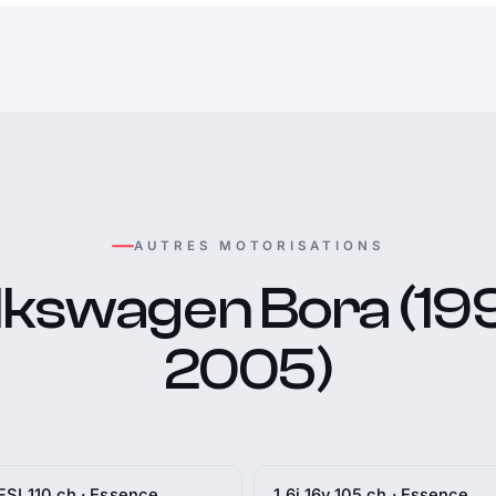
AUTRES MOTORISATIONS
lkswagen Bora (199
2005)
 FSI 110 ch · Essence
1.6i 16v 105 ch · Essence