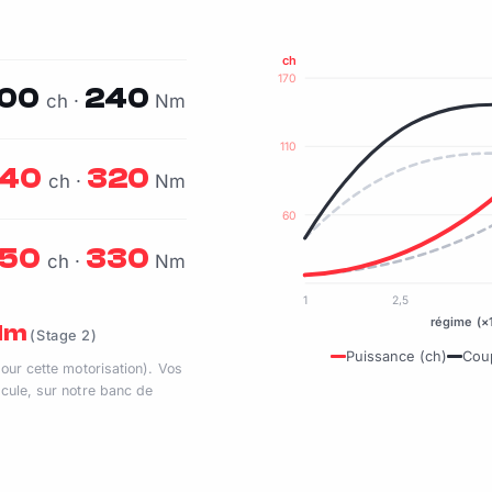
ch
170
100
240
ch ·
Nm
110
140
320
ch ·
Nm
60
150
330
ch ·
Nm
1
2,5
régime (×
 Nm
(Stage 2)
Puissance (ch)
Cou
pour cette motorisation). Vos
cule, sur notre banc de