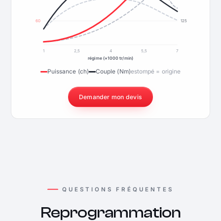
60
125
1
2,5
4
5,5
7
régime (×1000 tr/min)
Puissance (ch)
Couple (Nm)
estompé = origine
Demander mon devis
QUESTIONS FRÉQUENTES
Reprogrammation