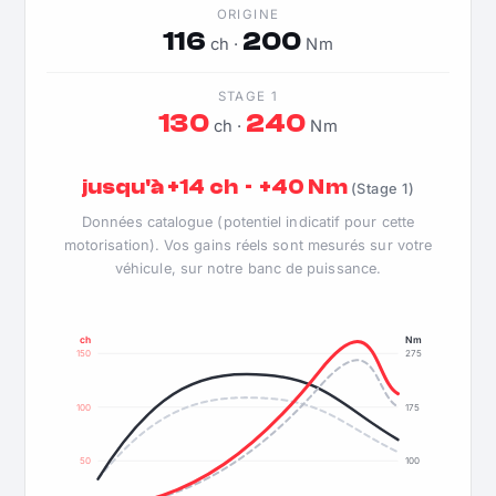
ORIGINE
116
200
ch ·
Nm
STAGE 1
130
240
ch ·
Nm
jusqu'à +14 ch · +40 Nm
(Stage 1)
Données catalogue (potentiel indicatif pour cette
motorisation). Vos gains réels sont mesurés sur votre
véhicule, sur notre banc de puissance.
ch
Nm
150
275
100
175
50
100