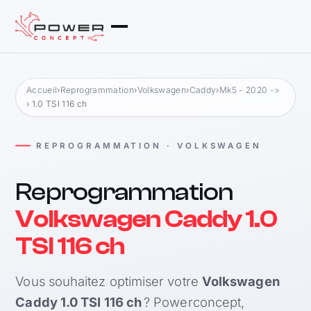
Accueil
›
Reprogrammation
›
Volkswagen
›
Caddy
›
Mk5 - 2020 ->
› 1.0 TSI 116 ch
REPROGRAMMATION · VOLKSWAGEN
Reprogrammation
Volkswagen Caddy 1.0
TSI 116 ch
Vous souhaitez optimiser votre
Volkswagen
Caddy 1.0 TSI 116 ch
? Powerconcept,