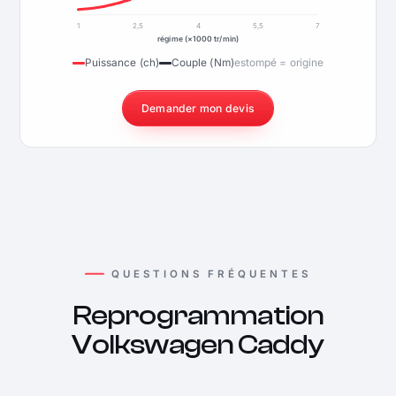
1
2,5
4
5,5
7
régime (×1000 tr/min)
Puissance (ch)
Couple (Nm)
estompé = origine
Demander mon devis
QUESTIONS FRÉQUENTES
Reprogrammation
Volkswagen Caddy