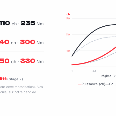
ch
170
110
235
ch ·
Nm
110
140
300
ch ·
Nm
60
150
330
ch ·
Nm
1
2,5
régime (×
 Nm
(Stage 2)
Puissance (ch)
Cou
pour cette motorisation). Vos
cule, sur notre banc de