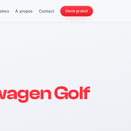
oires
À propos
Contact
Devis gratuit
256 ch
wagen Golf
228 Nm