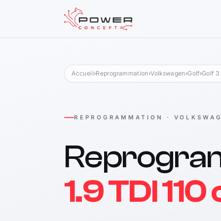
Accueil
›
Reprogrammation
›
Volkswagen
›
Golf
›
Golf 3
REPROGRAMMATION · VOLKSWA
Reprogra
1.9 TDI 110