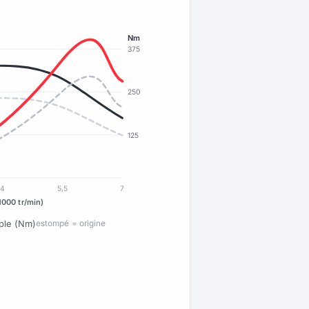
Nm
375
250
125
4
5,5
7
1000 tr/min)
ple (Nm)
estompé = origine