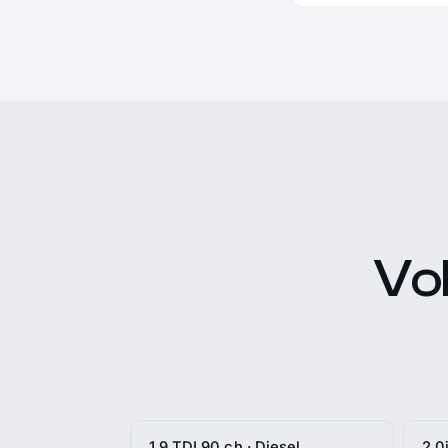
Vol
1.9 TDI 90 ch · Diesel
2.0