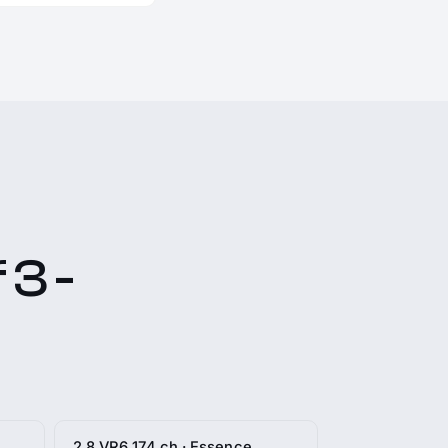
 3 -
2.8 VR6 174 ch · Essence