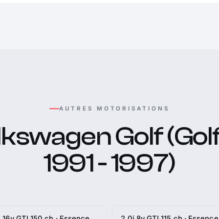
AUTRES MOTORISATIONS
kswagen Golf (Golf
1991 - 1997)
i 16v GTI 150 ch · Essence
2.0i 8v GTI 115 ch · Essence